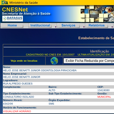
Estabelecimento de S
Identificação
CADASTRADO NO CNES EM: 10/1/2007
ULTIMA ATUALIZAÇÃO EM: 2/
Veja onde se localiza:
Nome:
HELIO JOSE BENATTI JUNIOR ODONTOLOGIA PIRACICABA
Nome Empresarial:
HELIO JOSE BENATTI JUNIOR
Logradouro:
RUA ALFREDO GUEDES
Complemento:
Bairro:
CEP:
ALTO
13419080
Tipo Estabelecimento:
Sub Tipo Estabelecimento:
Gestão:
CONSULTORIO ISOLADO
MUNICIPAL
Número Alvará:
Órgão Expedidor:
4342/06
SMS
Horário de Funcionamento:
VISUALIZAR HORÁRIO