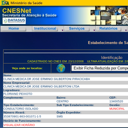
Estabelecimento de S
Identificação
CADASTRADO NO CNES EM: 23/12/2006
ULTIMA ATUALIZAÇÃO EM: 2/
Veja onde se localiza:
Nome:
CLINICA MEDICA DR JOSE ERMINIO GILBERTONI PIRACICABA
Nome Empresarial:
CLINICA MEDICA DR JOSE ERMINIO GILBERTONI LTDA
Logradouro:
FLORIANO PEIXOTO
Complemento:
Bairro:
CEP:
CENTRO
13400520
Tipo Estabelecimento:
Sub Tipo Estabelecimento:
Gestão:
CONSULTORIO ISOLADO
MUNICIPAL
Número Alvará:
Órgão Expedidor:
353870901-863-001071-1-5
SMS
Horário de Funcionamento:
VISUALIZAR HORÁRIO