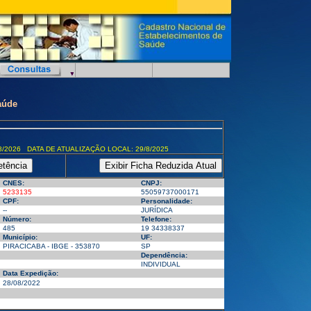
aúde
8/2026 DATA DE ATUALIZAÇÃO LOCAL: 29/8/2025
CNES:
CNPJ:
5233135
55059737000171
CPF:
Personalidade:
--
JURÍDICA
Número:
Telefone:
485
19 34338337
Município:
UF:
PIRACICABA - IBGE - 353870
SP
Dependência:
INDIVIDUAL
Data Expedição:
28/08/2022