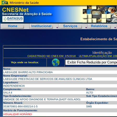
Estabelecimento de S
Identificação
CADASTRADO NO CNES EM: 2/5/2018
ULTIMA ATUALIZAÇÃO EM: 2/8
Veja onde se localiza:
Nome:
LABSAUDE BAIRRO ALTO PIRACICABA
Nome Empresarial:
LABSAUDE PRESTACAO DE SERVICOS DE ANALISES CLINICAS LTDA
Logradouro:
INDEPENDENCIA
Complemento:
Bairro:
SALA 4
ALTO
Tipo Estabelecimento:
Sub Tipo Estabelecimen
UNIDADE DE APOIO DIAGNOSE E TERAPIA (SADT ISOLADO)
Número Alvará:
Órgão Expedidor:
353870901-864-000214-1-5
SMS
Horário de Funcionamento:
VISUALIZAR HORÁRIO