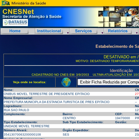
Estabelecimento de S
DESATIVADO em /
MOTIVO: DESATIVADO TEMPORARIAMEN
Identificação
CADASTRADO NO CNES EM: 3/9/2003
ULTIMA ATUALIZAÇÃO EM: 10/
Veja onde se localiza:
Nome:
CN
ONIBUS MOVEL TERRESTRE DE PRESIDENTE EPITACIO
27
Nome Empresarial:
CP
PREFEITURA MUNICIPLA DA ESTANCIA TURISTICA DE PRES EPITACIO
--
Logradouro:
Nú
RUA SAO PAULO
12
Complemento:
Bairro:
CEP:
Mu
CENTRO
19470000
PR
Tipo Estabelecimento:
Sub Tipo Estabelecimento:
Gestão:
UNIDADE MOVEL TERRESTRE
Número Alvará:
Órgão Expedidor:
Da
35413070063200000108
SES
23