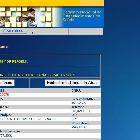
aúde
TE POR REFORMA
3/2007 DATA DE ATUALIZAÇÃO LOCAL: 9/2/2007
ES:
CNPJ:
50678
F:
Personalidade:
JURÍDICA
mero:
Telefone:
5
(18)02812211
nicípio:
UF:
ESIDENTE EPITACIO - IBGE - 354130
SP
Dependência:
MANTIDA
ta Expedição:
/07/2001