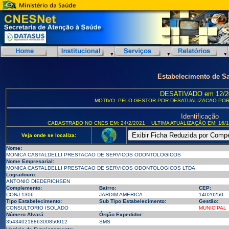
Estabelecimento de S
DESATIVADO em 12/2
MOTIVO: PELO GESTOR POR DESATUALIZACAO POR
Identificação
CADASTRADO NO CNES EM: 24/2/2021
ULTIMA ATUALIZAÇÃO EM: 16/1
Veja onde se localiza:
Nome:
MONICA CASTALDELLI PRESTACAO DE SERVICOS ODONTOLOGICOS
Nome Empresarial:
MONICA CASTALDELLI PRESTACAO DE SERVICOS ODONTOLOGICOS LTDA
Logradouro:
ANTONIO DIEDERICHSEN
Complemento:
Bairro:
CEP:
CONJ 1306
JARDIM AMERICA
14020250
Tipo Estabelecimento:
Sub Tipo Estabelecimento:
Gestão:
CONSULTORIO ISOLADO
MUNICIPAL
Número Alvará:
Órgão Expedidor:
35434021886300850012
SMS