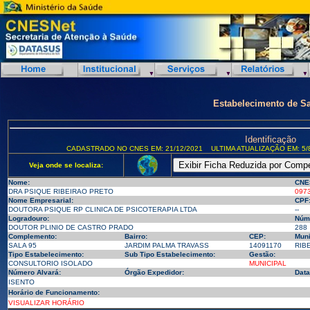
Estabelecimento de S
Identificação
CADASTRADO NO CNES EM: 21/12/2021
ULTIMA ATUALIZAÇÃO EM: 5/
Veja onde se localiza:
Nome:
CNE
DRA PSIQUE RIBEIRAO PRETO
097
Nome Empresarial:
CPF
DOUTORA PSIQUE RP CLINICA DE PSICOTERAPIA LTDA
--
Logradouro:
Núm
DOUTOR PLINIO DE CASTRO PRADO
288
Complemento:
Bairro:
CEP:
Muni
SALA 95
JARDIM PALMA TRAVASS
14091170
RIBE
Tipo Estabelecimento:
Sub Tipo Estabelecimento:
Gestão:
CONSULTORIO ISOLADO
MUNICIPAL
Número Alvará:
Órgão Expedidor:
Data
ISENTO
Horário de Funcionamento:
VISUALIZAR HORÁRIO