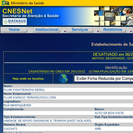
Estabelecimento de S
DESATIVADO em 06/2
MOTIVO: DESATIVADO - OU
Identificação
CADASTRADO NO CNES EM: 26/1/2022
ULTIMA ATUALIZAÇÃO EM: 23/
Veja onde se localiza:
Nome:
FLUIR FISIOTERAPIA GERAL
Nome Empresarial:
FLUIR ESPACO TERAPEUTICO LTDA
Logradouro:
RUA MANTIQUEIRA
Complemento:
Bairro:
ALTO DA BOA VISTA
Tipo Estabelecimento:
Sub Tipo Estabelecimento
UNIDADE DE APOIO DIAGNOSE E TERAPIA (SADT ISOLADO)
Número Alvará:
Órgão Expedidor:
11423472
SMS