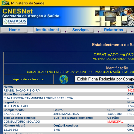
Estabelecimento de S
DESATIVADO em 06/2
MOTIVO: DESATIVADO - OU
Identificação
CADASTRADO NO CNES EM: 25/12/2023
ULTIMA ATUALIZAÇÃO EM: 23/
Veja onde se localiza:
Nome:
CNE
REABILITACAO FISIO RP
442
Nome Empresarial:
CPF
RITA ANDREIA RAYMUNDINI LORENSSETE LTDA
--
Logradouro:
Núm
JOAO PENTEADO
174
Complemento:
Bairro:
CEP:
Muni
SALAS 2 A 7
JARDIM AMERICA
14020180
RIBE
Tipo Estabelecimento:
Sub Tipo Estabelecimento:
Gestão:
CONSULTORIO ISOLADO
MUNICIPAL
Número Alvará:
Órgão Expedidor:
Data
12198563
SMS
09/1