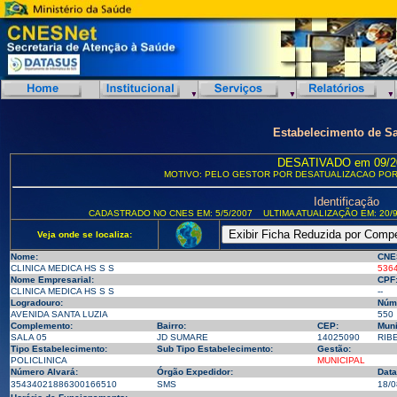
Estabelecimento de S
DESATIVADO em 09/2
MOTIVO: PELO GESTOR POR DESATUALIZACAO POR
Identificação
CADASTRADO NO CNES EM: 5/5/2007
ULTIMA ATUALIZAÇÃO EM: 20/9
Veja onde se localiza:
Nome:
CNE
CLINICA MEDICA HS S S
536
Nome Empresarial:
CPF
CLINICA MEDICA HS S S
--
Logradouro:
Núm
AVENIDA SANTA LUZIA
550
Complemento:
Bairro:
CEP:
Muni
SALA 05
JD SUMARE
14025090
RIBE
Tipo Estabelecimento:
Sub Tipo Estabelecimento:
Gestão:
POLICLINICA
MUNICIPAL
Número Alvará:
Órgão Expedidor:
Data
35434021886300166510
SMS
18/0