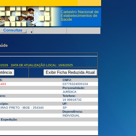
aúde
/2026 DATA DE ATUALIZAÇÃO LOCAL: 16/6/2025
S:
CNPJ:
4463
03776324000104
:
Personalidade:
JURÍDICA
ero:
Telefone:
16 99918732
cípio:
UF:
IRAO PRETO - IBGE - 354340
SP
Dependência:
INDIVIDUAL
 Expedição: