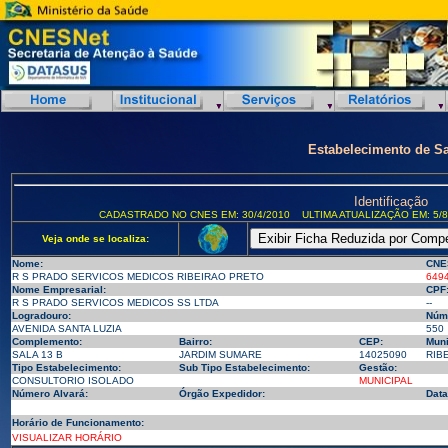
Estabelecimento de S
Identificação
CADASTRADO NO CNES EM: 30/4/2010
ULTIMA ATUALIZAÇÃO EM: 5/8
Veja onde se localiza:
Nome:
CNE
R S PRADO SERVICOS MEDICOS RIBEIRAO PRETO
649
Nome Empresarial:
CPF
R S PRADO SERVICOS MEDICOS SS LTDA
--
Logradouro:
Núm
AVENIDA SANTA LUZIA
550
Complemento:
Bairro:
CEP:
Muni
SALA 13 B
JARDIM SUMARE
14025090
RIBE
Tipo Estabelecimento:
Sub Tipo Estabelecimento:
Gestão:
CONSULTORIO ISOLADO
MUNICIPAL
Número Alvará:
Órgão Expedidor:
Data
Horário de Funcionamento:
VISUALIZAR HORÁRIO