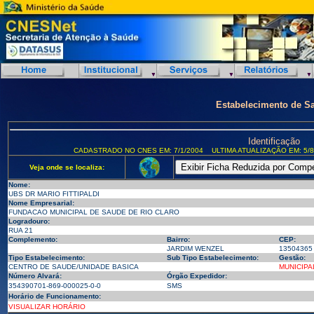
Estabelecimento de S
Identificação
CADASTRADO NO CNES EM: 7/1/2004
ULTIMA ATUALIZAÇÃO EM: 5/8
Veja onde se localiza:
Nome:
UBS DR MARIO FITTIPALDI
Nome Empresarial:
FUNDACAO MUNICIPAL DE SAUDE DE RIO CLARO
Logradouro:
RUA 21
Complemento:
Bairro:
CEP:
JARDIM WENZEL
13504365
Tipo Estabelecimento:
Sub Tipo Estabelecimento:
Gestão:
CENTRO DE SAUDE/UNIDADE BASICA
MUNICIPA
Número Alvará:
Órgão Expedidor:
354390701-869-000025-0-0
SMS
Horário de Funcionamento:
VISUALIZAR HORÁRIO