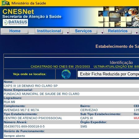
Estabelecimento de S
Identificação
CADASTRADO NO CNES EM: 25/2/2003
ULTIMA ATUALIZAÇÃO EM: 8/8
Veja onde se localiza:
Nome:
CAPS III 18 DEMAIO RIO CLARO SP
Nome Empresarial:
FUNDACAO MUNICIPAL DE SAUDE DE RIO CLARO
Logradouro:
RUA M9
Complemento:
Bairro:
CE
AVENIDAS M17 E M17A
CERVEZAO
13
Tipo Estabelecimento:
Sub Tipo Estabelecimento:
Ges
CENTRO DE ATENCAO PSICOSSOCIAL
CAPS III
MU
Número Alvará:
Órgão Expedidor:
354390701-869-000018-0-5
SMS
Horário de Funcionamento:
Sempre aberto