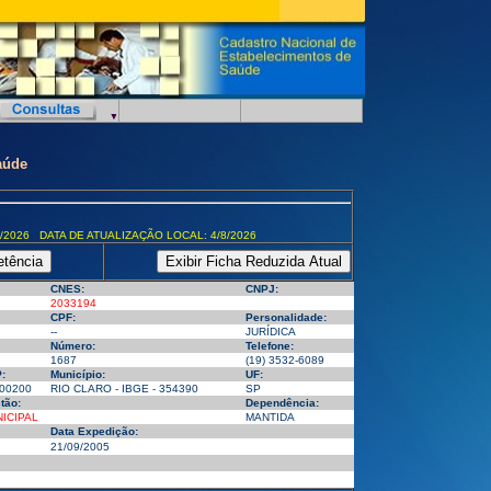
aúde
/2026 DATA DE ATUALIZAÇÃO LOCAL: 4/8/2026
CNES:
CNPJ:
2033194
CPF:
Personalidade:
--
JURÍDICA
Número:
Telefone:
1687
(19) 3532-6089
:
Município:
UF:
00200
RIO CLARO - IBGE - 354390
SP
tão:
Dependência:
ICIPAL
MANTIDA
Data Expedição:
21/09/2005