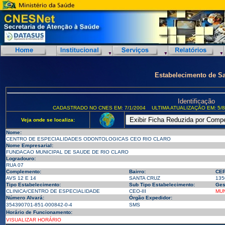
Estabelecimento de S
Identificação
CADASTRADO NO CNES EM: 7/1/2004
ULTIMA ATUALIZAÇÃO EM: 5/8
Veja onde se localiza:
Nome:
CENTRO DE ESPECIALIDADES ODONTOLOGICAS CEO RIO CLARO
Nome Empresarial:
FUNDACAO MUNICIPAL DE SAUDE DE RIO CLARO
Logradouro:
RUA 07
Complemento:
Bairro:
CEP
AVS 12 E 14
SANTA CRUZ
135
Tipo Estabelecimento:
Sub Tipo Estabelecimento:
Ges
CLINICA/CENTRO DE ESPECIALIDADE
CEO-III
MUN
Número Alvará:
Órgão Expedidor:
354390701-851-000842-0-4
SMS
Horário de Funcionamento:
VISUALIZAR HORÁRIO