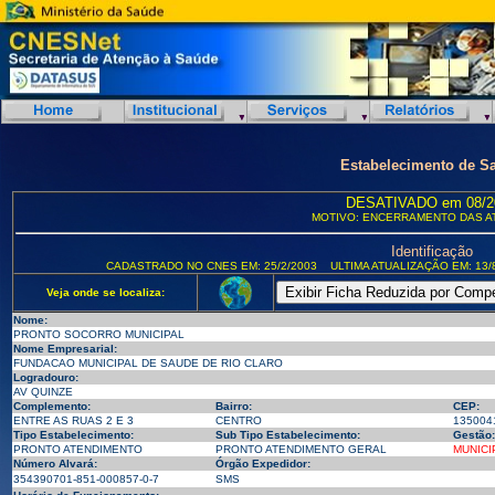
Estabelecimento de S
DESATIVADO em 08/2
MOTIVO: ENCERRAMENTO DAS A
Identificação
CADASTRADO NO CNES EM: 25/2/2003
ULTIMA ATUALIZAÇÃO EM: 13/
Veja onde se localiza:
Nome:
PRONTO SOCORRO MUNICIPAL
Nome Empresarial:
FUNDACAO MUNICIPAL DE SAUDE DE RIO CLARO
Logradouro:
AV QUINZE
Complemento:
Bairro:
CEP:
ENTRE AS RUAS 2 E 3
CENTRO
135004
Tipo Estabelecimento:
Sub Tipo Estabelecimento:
Gestão:
PRONTO ATENDIMENTO
PRONTO ATENDIMENTO GERAL
MUNICI
Número Alvará:
Órgão Expedidor:
354390701-851-000857-0-7
SMS