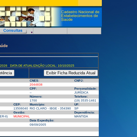
aúde
/2026 DATA DE ATUALIZAÇÃO LOCAL: 10/10/2025
CNES:
CNPJ:
2044838
CPF:
Personalidade:
--
JURÍDICA
Número:
Telefone:
1700
(19) 3535-1461
CEP:
Município:
UF:
13506040
RIO CLARO - IBGE - 354390
SP
Gestão:
Dependência:
R-II)
MUNICIPAL
MANTIDA
Data Expedição:
09/09/2005