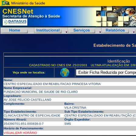
Estabelecimento de S
Identificação
CADASTRADO NO CNES EM: 25/2/2003
ULTIMA ATUALIZAÇÃO EM: 2/8
Veja onde se localiza:
Nome:
CENTRO ESPECIALIZADO EM REABILITACAO PRINCESA VITORIA
Nome Empresarial:
FUNDACAO MUNICIPAL DE SAUDE DE RIO CLARO
Logradouro:
AV JOSE FELICIO CASTELLANO
Complemento:
Bairro:
VILA CRISTINA
Tipo Estabelecimento:
Sub Tipo Estabelecimento:
CLINICA/CENTRO DE ESPECIALIDADE
CENTRO ESPECIALIZADO EM REABILITAÇÃO (CE
Número Alvará:
Órgão Expedidor:
354390701-851-000836-0-7
SMS
Horário de Funcionamento:
VISUALIZAR HORÁRIO