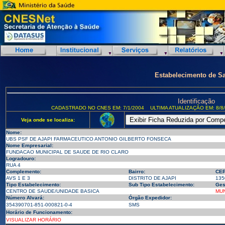
Estabelecimento de S
Identificação
CADASTRADO NO CNES EM: 7/1/2004
ULTIMA ATUALIZAÇÃO EM: 8/8
Veja onde se localiza:
Nome:
UBS PSF DE AJAPI FARMACEUTICO ANTONIO GILBERTO FONSECA
Nome Empresarial:
FUNDACAO MUNICIPAL DE SAUDE DE RIO CLARO
Logradouro:
RUA 4
Complemento:
Bairro:
CEP
AVS 1 E 3
DISTRITO DE AJAPI
135
Tipo Estabelecimento:
Sub Tipo Estabelecimento:
Ges
CENTRO DE SAUDE/UNIDADE BASICA
MUN
Número Alvará:
Órgão Expedidor:
354390701-851-000821-0-4
SMS
Horário de Funcionamento:
VISUALIZAR HORÁRIO