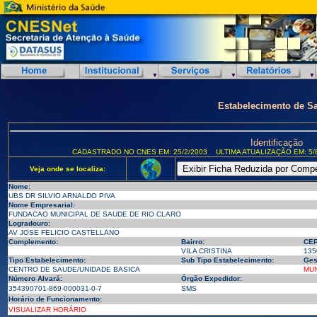
Estabelecimento de S
Identificação
CADASTRADO NO CNES EM: 25/2/2003
ULTIMA ATUALIZAÇÃO EM: 5/
Veja onde se localiza:
Nome:
UBS DR SILVIO ARNALDO PIVA
Nome Empresarial:
FUNDACAO MUNICIPAL DE SAUDE DE RIO CLARO
Logradouro:
AV JOSE FELICIO CASTELLANO
Complemento:
Bairro:
CEP
VILA CRISTINA
135
Tipo Estabelecimento:
Sub Tipo Estabelecimento:
Ges
CENTRO DE SAUDE/UNIDADE BASICA
MUN
Número Alvará:
Órgão Expedidor:
354390701-869-000031-0-7
SMS
Horário de Funcionamento:
VISUALIZAR HORÁRIO