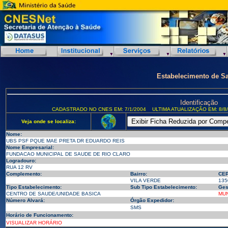
Estabelecimento de S
Identificação
CADASTRADO NO CNES EM: 7/1/2004
ULTIMA ATUALIZAÇÃO EM: 8/8
Veja onde se localiza:
Nome:
UBS PSF PQUE MAE PRETA DR EDUARDO REIS
Nome Empresarial:
FUNDACAO MUNICIPAL DE SAUDE DE RIO CLARO
Logradouro:
RUA 12 RV
Complemento:
Bairro:
CEP
VILA VERDE
135
Tipo Estabelecimento:
Sub Tipo Estabelecimento:
Ges
CENTRO DE SAUDE/UNIDADE BASICA
MUN
Número Alvará:
Órgão Expedidor:
SMS
Horário de Funcionamento:
VISUALIZAR HORÁRIO