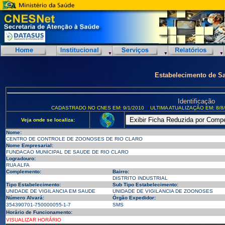
Estabelecimento de S
Identificação
CADASTRADO NO CNES EM: 9/1/2010
ULTIMA ATUALIZAÇÃO EM: 8/8
Veja onde se localiza:
Nome:
CENTRO DE CONTROLE DE ZOONOSES DE RIO CLARO
Nome Empresarial:
FUNDACAO MUNICIPAL DE SAUDE DE RIO CLARO
Logradouro:
RUA ALFA
Complemento:
Bairro:
DISTRITO INDUSTRIAL
Tipo Estabelecimento:
Sub Tipo Estabelecimento:
UNIDADE DE VIGILANCIA EM SAUDE
UNIDADE DE VIGILANCIA DE ZOONOSES
Número Alvará:
Órgão Expedidor:
354390701-750000055-1-7
SMS
Horário de Funcionamento:
VISUALIZAR HORÁRIO