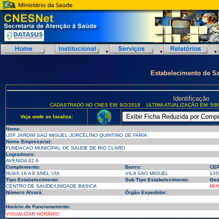
Estabelecimento de S
Identificação
CADASTRADO NO CNES EM: 9/2/2018
ULTIMA ATUALIZAÇÃO EM: 5/8
Veja onde se localiza:
Nome:
USF JARDIM SAO MIGUEL JORCELINO QUINTINO DE FARIA
Nome Empresarial:
FUNDACAO MUNICIPAL DE SAUDE DE RIO CLARO
Logradouro:
AVENIDA 62 A
Complemento:
Bairro:
CEP
RUAS 18 A E ANEL VIA
VILA SAO MIGUEL
135
Tipo Estabelecimento:
Sub Tipo Estabelecimento:
Ges
CENTRO DE SAUDE/UNIDADE BASICA
MUN
Número Alvará:
Órgão Expedidor:
Horário de Funcionamento:
VISUALIZAR HORÁRIO