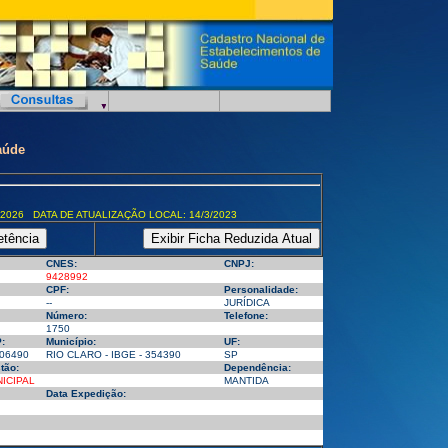
aúde
/2026 DATA DE ATUALIZAÇÃO LOCAL: 14/3/2023
CNES:
CNPJ:
9428992
CPF:
Personalidade:
--
JURÍDICA
Número:
Telefone:
1750
:
Município:
UF:
06490
RIO CLARO - IBGE - 354390
SP
tão:
Dependência:
ICIPAL
MANTIDA
Data Expedição: