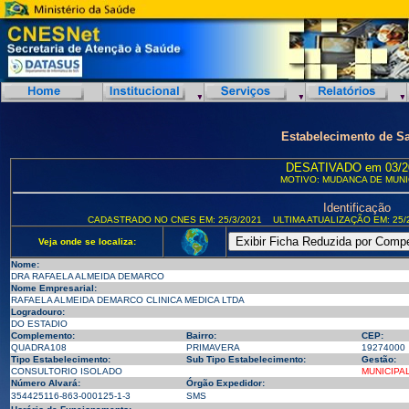
Estabelecimento de S
DESATIVADO em 03/2
MOTIVO: MUDANCA DE MUNI
Identificação
CADASTRADO NO CNES EM: 25/3/2021
ULTIMA ATUALIZAÇÃO EM: 25/
Veja onde se localiza:
Nome:
DRA RAFAELA ALMEIDA DEMARCO
Nome Empresarial:
RAFAELA ALMEIDA DEMARCO CLINICA MEDICA LTDA
Logradouro:
DO ESTADIO
Complemento:
Bairro:
CEP:
QUADRA108
PRIMAVERA
19274000
Tipo Estabelecimento:
Sub Tipo Estabelecimento:
Gestão:
CONSULTORIO ISOLADO
MUNICIPA
Número Alvará:
Órgão Expedidor:
354425116-863-000125-1-3
SMS