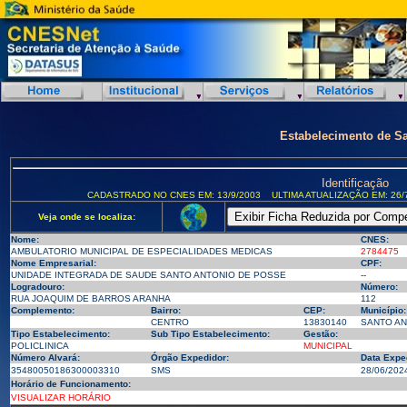
Estabelecimento de S
Identificação
CADASTRADO NO CNES EM: 13/9/2003
ULTIMA ATUALIZAÇÃO EM: 26/
Veja onde se localiza:
Nome:
CNES:
AMBULATORIO MUNICIPAL DE ESPECIALIDADES MEDICAS
2784475
Nome Empresarial:
CPF:
UNIDADE INTEGRADA DE SAUDE SANTO ANTONIO DE POSSE
--
Logradouro:
Número:
RUA JOAQUIM DE BARROS ARANHA
112
Complemento:
Bairro:
CEP:
Município:
CENTRO
13830140
SANTO AN
Tipo Estabelecimento:
Sub Tipo Estabelecimento:
Gestão:
POLICLINICA
MUNICIPAL
Número Alvará:
Órgão Expedidor:
Data Expe
35480050186300003310
SMS
28/06/202
Horário de Funcionamento:
VISUALIZAR HORÁRIO