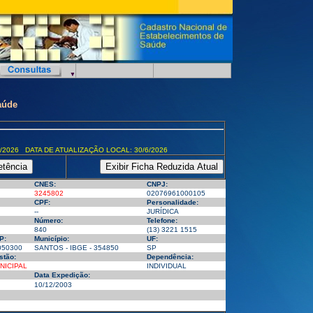
aúde
/2026 DATA DE ATUALIZAÇÃO LOCAL: 30/6/2026
CNES:
CNPJ:
3245802
02076961000105
CPF:
Personalidade:
--
JURÍDICA
Número:
Telefone:
840
(13) 3221 1515
P:
Município:
UF:
050300
SANTOS - IBGE - 354850
SP
stão:
Dependência:
NICIPAL
INDIVIDUAL
Data Expedição:
10/12/2003