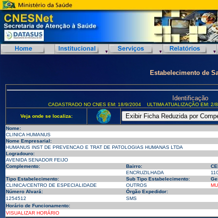
Estabelecimento de S
Identificação
CADASTRADO NO CNES EM: 18/9/2004
ULTIMA ATUALIZAÇÃO EM: 2/8
Veja onde se localiza:
Nome:
CLINICA HUMANUS
Nome Empresarial:
HUMANUS INST DE PREVENCAO E TRAT DE PATOLOGIAS HUMANAS LTDA
Logradouro:
AVENIDA SENADOR FEIJO
Complemento:
Bairro:
CE
ENCRUZILHADA
11
Tipo Estabelecimento:
Sub Tipo Estabelecimento:
Ge
CLINICA/CENTRO DE ESPECIALIDADE
OUTROS
MU
Número Alvará:
Órgão Expedidor:
1254512
SMS
Horário de Funcionamento:
VISUALIZAR HORÁRIO