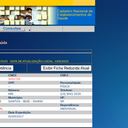
aúde
/2026 DATA DE ATUALIZAÇÃO LOCAL: 16/6/2025
CNES:
CNPJ:
3331733
CPF:
Personalidade:
--
FÍSICA
Número:
Telefone:
686
(13) 3041-3226
Município:
UF:
4
SANTOS - IBGE - 354850
SP
Dependência:
AL
INDIVIDUAL
Data Expedição:
02/05/2017