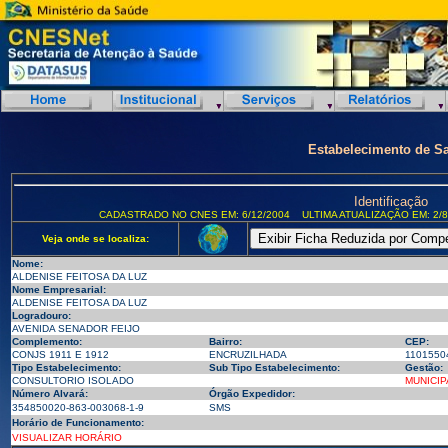
Estabelecimento de S
Identificação
CADASTRADO NO CNES EM: 6/12/2004
ULTIMA ATUALIZAÇÃO EM: 2/8
Veja onde se localiza:
Nome:
ALDENISE FEITOSA DA LUZ
Nome Empresarial:
ALDENISE FEITOSA DA LUZ
Logradouro:
AVENIDA SENADOR FEIJO
Complemento:
Bairro:
CEP:
CONJS 1911 E 1912
ENCRUZILHADA
1101550
Tipo Estabelecimento:
Sub Tipo Estabelecimento:
Gestão:
CONSULTORIO ISOLADO
MUNICIP
Número Alvará:
Órgão Expedidor:
354850020-863-003068-1-9
SMS
Horário de Funcionamento:
VISUALIZAR HORÁRIO