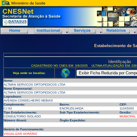
Estabelecimento de S
Identificação
CADASTRADO NO CNES EM: 3/8/2005
ULTIMA ATUALIZAÇÃO EM: 2/8
Veja onde se localiza:
Nome:
ALTMAN SERVICOS ORTOPEDICOS LTDA
Nome Empresarial:
ALTMAN SERVICOS ORTOPEDICOS LTDA
Logradouro:
AVENIDA CONSELHEIRO NEBIAS
Complemento:
Bairro:
CEP:
CJ 83
ENCRUZILHADA
11045000
Tipo Estabelecimento:
Sub Tipo Estabelecimento:
Gestão:
CONSULTORIO ISOLADO
MUNICIPAL
Número Alvará:
Órgão Expedidor:
Horário de Funcionamento:
VISUALIZAR HORÁRIO