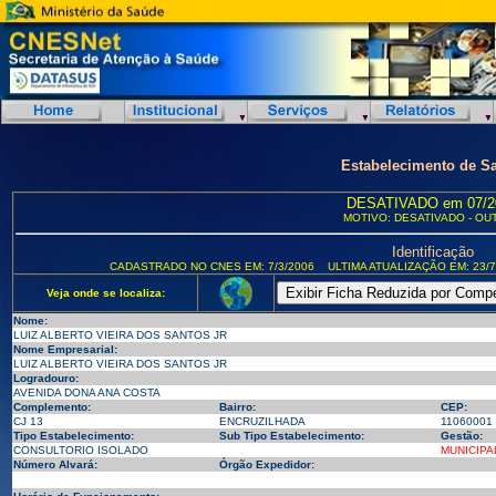
Estabelecimento de S
DESATIVADO em 07/2
MOTIVO: DESATIVADO - OU
Identificação
CADASTRADO NO CNES EM: 7/3/2006
ULTIMA ATUALIZAÇÃO EM: 23/7
Veja onde se localiza:
Nome:
LUIZ ALBERTO VIEIRA DOS SANTOS JR
Nome Empresarial:
LUIZ ALBERTO VIEIRA DOS SANTOS JR
Logradouro:
AVENIDA DONA ANA COSTA
Complemento:
Bairro:
CEP:
CJ 13
ENCRUZILHADA
11060001
Tipo Estabelecimento:
Sub Tipo Estabelecimento:
Gestão:
CONSULTORIO ISOLADO
MUNICIPA
Número Alvará:
Órgão Expedidor: