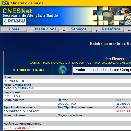
Estabelecimento de S
Identificação
CADASTRADO NO CNES EM: 6/5/2006
ULTIMA ATUALIZAÇÃO EM: 2/8
Veja onde se localiza:
Nome:
DERMCENTER
Nome Empresarial:
ANTONIO DARGHAM
Logradouro:
RUA GOIAS
Complemento:
Bairro:
CEP:
BOQUEIRAO
11050100
Tipo Estabelecimento:
Sub Tipo Estabelecimento:
Gestão:
CONSULTORIO ISOLADO
MUNICIPA
Número Alvará:
Órgão Expedidor:
Horário de Funcionamento:
VISUALIZAR HORÁRIO