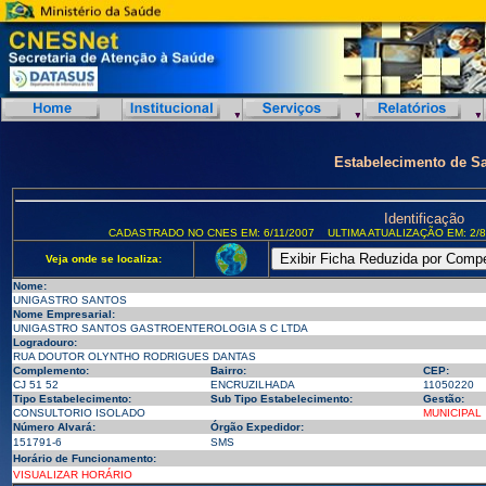
Estabelecimento de S
Identificação
CADASTRADO NO CNES EM: 6/11/2007
ULTIMA ATUALIZAÇÃO EM: 2/8
Veja onde se localiza:
Nome:
UNIGASTRO SANTOS
Nome Empresarial:
UNIGASTRO SANTOS GASTROENTEROLOGIA S C LTDA
Logradouro:
RUA DOUTOR OLYNTHO RODRIGUES DANTAS
Complemento:
Bairro:
CEP:
CJ 51 52
ENCRUZILHADA
11050220
Tipo Estabelecimento:
Sub Tipo Estabelecimento:
Gestão:
CONSULTORIO ISOLADO
MUNICIPAL
Número Alvará:
Órgão Expedidor:
151791-6
SMS
Horário de Funcionamento:
VISUALIZAR HORÁRIO