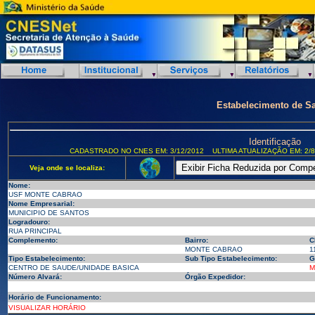
Estabelecimento de S
Identificação
CADASTRADO NO CNES EM: 3/12/2012
ULTIMA ATUALIZAÇÃO EM: 2/8
Veja onde se localiza:
Nome:
USF MONTE CABRAO
Nome Empresarial:
MUNICIPIO DE SANTOS
Logradouro:
RUA PRINCIPAL
Complemento:
Bairro:
C
MONTE CABRAO
1
Tipo Estabelecimento:
Sub Tipo Estabelecimento:
G
CENTRO DE SAUDE/UNIDADE BASICA
M
Número Alvará:
Órgão Expedidor:
Horário de Funcionamento:
VISUALIZAR HORÁRIO