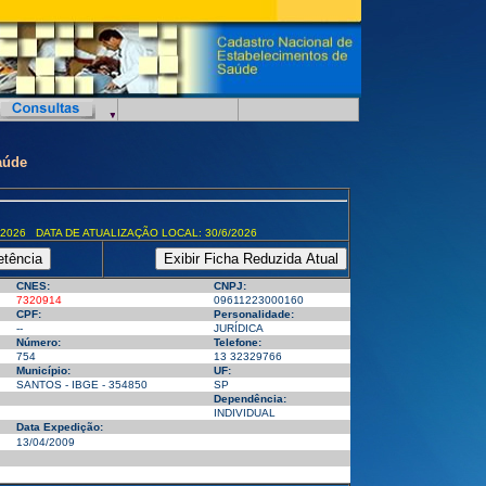
aúde
/2026 DATA DE ATUALIZAÇÃO LOCAL: 30/6/2026
CNES:
CNPJ:
7320914
09611223000160
CPF:
Personalidade:
--
JURÍDICA
Número:
Telefone:
754
13 32329766
Município:
UF:
SANTOS - IBGE - 354850
SP
Dependência:
INDIVIDUAL
Data Expedição:
13/04/2009