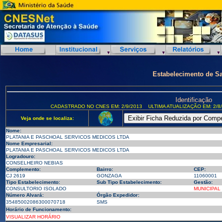
Estabelecimento de S
Identificação
CADASTRADO NO CNES EM: 2/9/2013
ULTIMA ATUALIZAÇÃO EM: 2/8
Veja onde se localiza:
Nome:
PLATANIA E PASCHOAL SERVICOS MEDICOS LTDA
Nome Empresarial:
PLATANIA E PASCHOAL SERVICOS MEDICOS LTDA
Logradouro:
CONSELHEIRO NEBIAS
Complemento:
Bairro:
CEP:
CJ 2619
GONZAGA
11060001
Tipo Estabelecimento:
Sub Tipo Estabelecimento:
Gestão:
CONSULTORIO ISOLADO
MUNICIPAL
Número Alvará:
Órgão Expedidor:
35485002086300070718
SMS
Horário de Funcionamento:
VISUALIZAR HORÁRIO