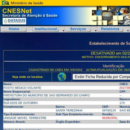
Estabelecimento de S
DESATIVADO em 02/2
MOTIVO: ENCERRAMENTO DAS A
Identificação
CADASTRADO NO CNES EM: 5/8/2003
ULTIMA ATUALIZAÇÃO EM: 26/2
Veja onde se localiza:
Nome:
CNES:
POSTO MEDICO VOLANTE
202736
Nome Empresarial:
CPF:
PREFEITURA DO MUNICIPIO DE SAO BERNARDO DO CAMPO
--
Logradouro:
Número
RUA DOIS DE OUTUBRO
175
Complemento:
Bairro:
CEP:
Municíp
SANTA TEREZINHA
09780120
SAO BE
Tipo Estabelecimento:
Sub Tipo Estabelecimento:
Gestão:
UNIDADE MOVEL TERRESTRE
MUNICIPAL
Número Alvará:
Órgão Expedidor:
Data E