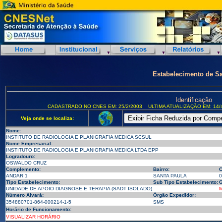
Estabelecimento de S
Identificação
CADASTRADO NO CNES EM: 25/2/2003
ULTIMA ATUALIZAÇÃO EM: 14/
Veja onde se localiza:
Nome:
INSTITUTO DE RADIOLOGIA E PLANIGRAFIA MEDICA SCSUL
Nome Empresarial:
INSTITUTO DE RADIOLOGIA E PLANIGRAFIA MEDICA LTDA EPP
Logradouro:
OSWALDO CRUZ
Complemento:
Bairro:
C
ANDAR 1
SANTA PAULA
0
Tipo Estabelecimento:
Sub Tipo Estabelecimento:
G
UNIDADE DE APOIO DIAGNOSE E TERAPIA (SADT ISOLADO)
M
Número Alvará:
Órgão Expedidor:
354880701-864-000214-1-5
SMS
Horário de Funcionamento:
VISUALIZAR HORÁRIO