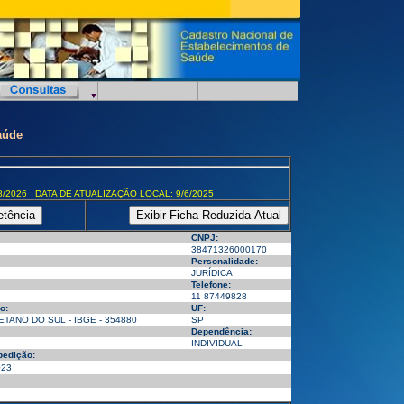
aúde
8/2026 DATA DE ATUALIZAÇÃO LOCAL: 9/6/2025
CNPJ:
38471326000170
Personalidade:
JURÍDICA
Telefone:
11 87449828
o:
UF:
TANO DO SUL - IBGE - 354880
SP
Dependência:
INDIVIDUAL
pedição:
023