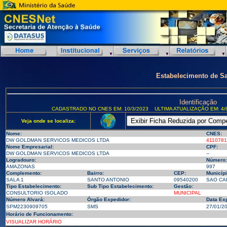
Estabelecimento de S
Identificação
CADASTRADO NO CNES EM: 10/3/2023
ULTIMA ATUALIZAÇÃO EM: 4/
Veja onde se localiza:
Nome:
CNES:
DW GOLDMAN SERVICOS MEDICOS LTDA
4110781
Nome Empresarial:
CPF:
DW GOLDMAN SERVICOS MEDICOS LTDA
--
Logradouro:
Número:
AMAZONAS
997
Complemento:
Bairro:
CEP:
Municípi
SALA 1
SANTO ANTONIO
09540200
SAO CAE
Tipo Estabelecimento:
Sub Tipo Estabelecimento:
Gestão:
CONSULTORIO ISOLADO
MUNICIPAL
Número Alvará:
Órgão Expedidor:
Data Ex
SPM2230909705
SMS
27/01/2
Horário de Funcionamento:
VISUALIZAR HORÁRIO