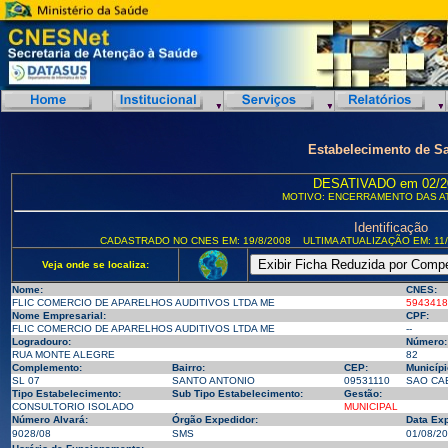
Estabelecimento de S
DESATIVADO em 02/2
MOTIVO: ENCERRAMENTO DAS A
Identificação
CADASTRADO NO CNES EM: 19/8/2008
ULTIMA ATUALIZAÇÃO EM: 11/
Veja onde se localiza:
Nome:
CNES:
FLIC COMERCIO DE APARELHOS AUDITIVOS LTDA ME
5943418
Nome Empresarial:
CPF:
FLIC COMERCIO DE APARELHOS AUDITIVOS LTDA ME
--
Logradouro:
Número:
RUA MONTE ALEGRE
82
Complemento:
Bairro:
CEP:
Municípi
SL 07
SANTO ANTONIO
09531110
SAO CAE
Tipo Estabelecimento:
Sub Tipo Estabelecimento:
Gestão:
CONSULTORIO ISOLADO
MUNICIPAL
Número Alvará:
Órgão Expedidor:
Data Ex
9028/08
SMS
01/08/2