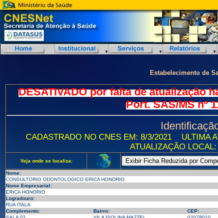
Estabelecimento de S
DESATIVADO por falta de atualização h
Port. SAS/MS nº 1
Identificaçã
CADASTRADO NO CNES EM: 8/3/2021
ULTIMA A
ATUALIZAÇÃO LOCAL: 
Veja onde se localiza:
Nome:
CONSULTORIO ODONTOLOGICO ERICA HONORIO
Nome Empresarial:
ERICA HONORIO
Logradouro:
RUA ITALA
Complemento:
Bairro:
CEP:
SALA 02
VILA ISOLINA MAZZEI
02079010