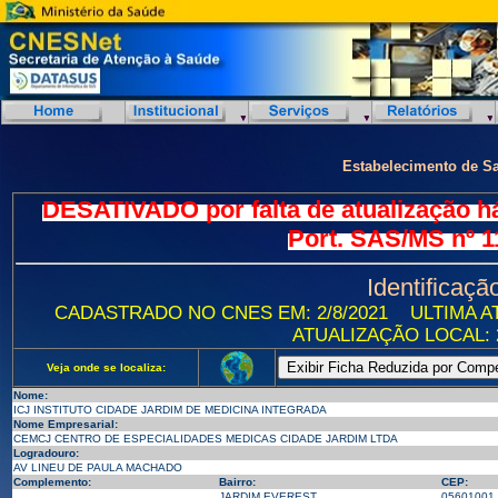
Estabelecimento de S
DESATIVADO por falta de atualização h
Port. SAS/MS nº 1
Identificaçã
CADASTRADO NO CNES EM: 2/8/2021
ULTIMA AT
ATUALIZAÇÃO LOCAL: 2
Veja onde se localiza:
Nome:
ICJ INSTITUTO CIDADE JARDIM DE MEDICINA INTEGRADA
Nome Empresarial:
CEMCJ CENTRO DE ESPECIALIDADES MEDICAS CIDADE JARDIM LTDA
Logradouro:
AV LINEU DE PAULA MACHADO
Complemento:
Bairro:
CEP:
JARDIM EVEREST
05601001