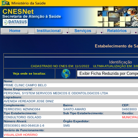
Estabelecimento de S
Identificação
CADASTRADO NO CNES EM: 11/1/2022
ULTIMA ATUALIZAÇÃO EM: 3/8
Veja onde se localiza:
Nome:
PRIME CLINIC CAMPO BELO
Nome Empresarial:
PERSONAL SYSTEM SERVICOS MEDICOS E ODONTOLOGICOS LTDA
Logradouro:
AVENIDA VEREADOR JOSE DINIZ
Complemento:
Bairro:
CEP:
TERRO3561 MZNINO364
SANTO AMARO
04603003
Tipo Estabelecimento:
Sub Tipo Estabelecimento:
Gestão:
CONSULTORIO ISOLADO
MUNICIPA
Número Alvará:
Órgão Expedidor:
355030801-863-064618-1-6
SMS
Horário de Funcionamento:
VISUALIZAR HORÁRIO