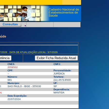
aúde
7/2026 DATA DE ATUALIZAÇÃO LOCAL: 3/7/2026
CNES:
CNPJ:
2058502
CPF:
Personalidade:
--
JURÍDICA
Número:
Telefone:
981
(11) 4573-8500
Município:
UF:
0
SAO PAULO - IBGE - 355030
SP
Dependência:
AL
MANTIDA
Data Expedição:
22/07/2024