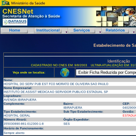
Estabelecimento de S
Identificação
CADASTRADO NO CNES EM: 9/8/2003
ULTIMA ATUALIZAÇÃO EM: 31/
Veja onde se localiza:
Nome:
HOSPITAL DO SERV PUB EST FCO MORATO DE OLIVEIRA SAO PAULO
Nome Empresarial:
INSTITUTO DE ASSIST MEDICA AO SERVIDOR PUBLICO ESTADUAL SP
Logradouro:
AVENIDA IBIRAPUERA
Complemento:
Bairro:
CEP:
IBIRAPUERA
0402900
Tipo Estabelecimento:
Sub Tipo Estabelecimento:
Gestão:
HOSPITAL GERAL
ESTADU
Número Alvará:
Órgão Expedidor:
355030890-861-012300-1-8
SES
Horário de Funcionamento:
Sempre aberto