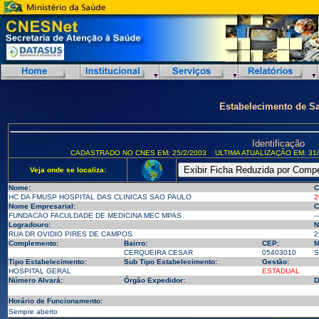
Estabelecimento de S
Identificação
CADASTRADO NO CNES EM: 25/2/2003
ULTIMA ATUALIZAÇÃO EM: 31/
Veja onde se localiza:
Nome:
C
HC DA FMUSP HOSPITAL DAS CLINICAS SAO PAULO
2
Nome Empresarial:
C
FUNDACAO FACULDADE DE MEDICINA MEC MPAS
--
Logradouro:
N
RUA DR OVIDIO PIRES DE CAMPOS
2
Complemento:
Bairro:
CEP:
M
CERQUEIRA CESAR
05403010
S
Tipo Estabelecimento:
Sub Tipo Estabelecimento:
Gestão:
HOSPITAL GERAL
ESTADUAL
Número Alvará:
Órgão Expedidor:
D
Horário de Funcionamento:
Sempre aberto