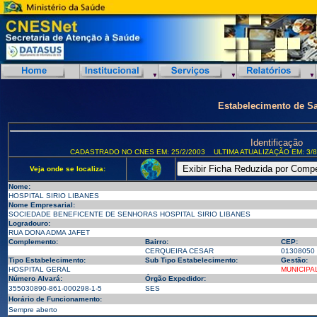
Estabelecimento de S
Identificação
CADASTRADO NO CNES EM: 25/2/2003
ULTIMA ATUALIZAÇÃO EM: 3/8
Veja onde se localiza:
Nome:
HOSPITAL SIRIO LIBANES
Nome Empresarial:
SOCIEDADE BENEFICENTE DE SENHORAS HOSPITAL SIRIO LIBANES
Logradouro:
RUA DONA ADMA JAFET
Complemento:
Bairro:
CEP:
CERQUEIRA CESAR
01308050
Tipo Estabelecimento:
Sub Tipo Estabelecimento:
Gestão:
HOSPITAL GERAL
MUNICIPA
Número Alvará:
Órgão Expedidor:
355030890-861-000298-1-5
SES
Horário de Funcionamento:
Sempre aberto