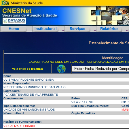
Estabelecimento de S
Identificação
CADASTRADO NO CNES EM: 12/9/2003
ULTIMA ATUALIZAÇÃO EM: 6/8
Veja onde se localiza:
Nome:
UVIS VILA PRUDENTE SAPOPEMBA
Nome Empresarial:
PREFEITURA DO MUNICIPIO DE SAO PAULO
Logradouro:
PCA CENTENARIO DE VILA PRUDENTE
Complemento:
Bairro:
CEP:
VILA PRUDENTE
0313
Tipo Estabelecimento:
Sub Tipo Estabelecimento:
Gest
UNIDADE DE VIGILANCIA EM SAUDE
MUNI
Número Alvará:
Órgão Expedidor:
Horário de Funcionamento:
VISUALIZAR HORÁRIO