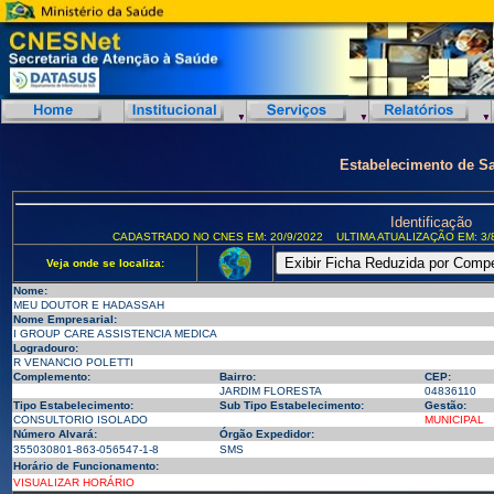
Estabelecimento de S
Identificação
CADASTRADO NO CNES EM: 20/9/2022
ULTIMA ATUALIZAÇÃO EM: 3/
Veja onde se localiza:
Nome:
MEU DOUTOR E HADASSAH
Nome Empresarial:
I GROUP CARE ASSISTENCIA MEDICA
Logradouro:
R VENANCIO POLETTI
Complemento:
Bairro:
CEP:
JARDIM FLORESTA
04836110
Tipo Estabelecimento:
Sub Tipo Estabelecimento:
Gestão:
CONSULTORIO ISOLADO
MUNICIPAL
Número Alvará:
Órgão Expedidor:
355030801-863-056547-1-8
SMS
Horário de Funcionamento:
VISUALIZAR HORÁRIO