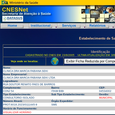
Estabelecimento de S
Identificação
CADASTRADO NO CNES EM: 23/9/2005
ULTIMA ATUALIZAÇÃO EM: 3/8
Veja onde se localiza:
Nome:
CLINICA DRA MARCIA FABIANA SEKI
Nome Empresarial:
CLINICA DRA MARCIA FABIANA SEKI LTDA
Logradouro:
RUA DOUTOR RENATO PAES DE BARROS
Complemento:
Bairro:
CEP:
CONJ 54
ITAIM BIBI
04534002
Tipo Estabelecimento:
Sub Tipo Estabelecimento:
Gestão:
CONSULTORIO ISOLADO
MUNICIPAL
Número Alvará:
Órgão Expedidor:
PROT.6018.2023/0111445-9
SMS
Horário de Funcionamento:
VISUALIZAR HORÁRIO