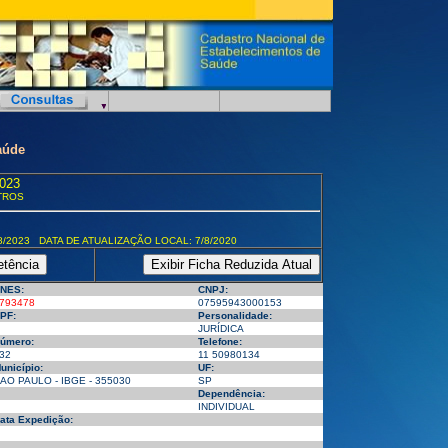
aúde
023
TROS
8/2023 DATA DE ATUALIZAÇÃO LOCAL: 7/8/2020
NES:
CNPJ:
793478
07595943000153
PF:
Personalidade:
JURÍDICA
úmero:
Telefone:
32
11 50980134
unicípio:
UF:
AO PAULO - IBGE - 355030
SP
Dependência:
INDIVIDUAL
ata Expedição: