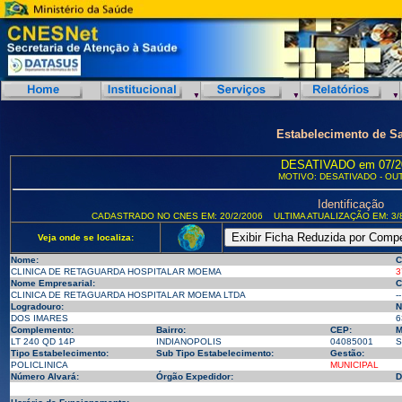
Estabelecimento de S
DESATIVADO em 07/2
MOTIVO: DESATIVADO - OU
Identificação
CADASTRADO NO CNES EM: 20/2/2006
ULTIMA ATUALIZAÇÃO EM: 3/
Veja onde se localiza:
Nome:
C
CLINICA DE RETAGUARDA HOSPITALAR MOEMA
3
Nome Empresarial:
C
CLINICA DE RETAGUARDA HOSPITALAR MOEMA LTDA
--
Logradouro:
N
DOS IMARES
6
Complemento:
Bairro:
CEP:
M
LT 240 QD 14P
INDIANOPOLIS
04085001
S
Tipo Estabelecimento:
Sub Tipo Estabelecimento:
Gestão:
POLICLINICA
MUNICIPAL
Número Alvará:
Órgão Expedidor:
D