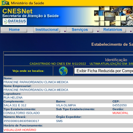
Estabelecimento de S
Identificação
CADASTRADO NO CNES EM: 6/11/2022
ULTIMA ATUALIZAÇÃO EM: 3/8
Veja onde se localiza:
Nome:
FRANCINE PAPAIORDANOU CLINICA MEDICA
Nome Empresarial:
FRANCINE PAPAIORDANOU CLINICA MEDICA
Logradouro:
RUA HELENA
Complemento:
Bairro:
CEP:
SALA 311 E 312
VILA OLIMPIA
04552050
Tipo Estabelecimento:
Sub Tipo Estabelecimento:
Gestão:
CONSULTORIO ISOLADO
MUNICIPAL
Número Alvará:
Órgão Expedidor:
35503080186305903017
SMS
Horário de Funcionamento:
VISUALIZAR HORÁRIO