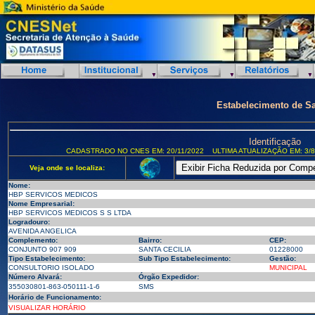
Estabelecimento de S
Identificação
CADASTRADO NO CNES EM: 20/11/2022
ULTIMA ATUALIZAÇÃO EM: 3/8
Veja onde se localiza:
Nome:
HBP SERVICOS MEDICOS
Nome Empresarial:
HBP SERVICOS MEDICOS S S LTDA
Logradouro:
AVENIDA ANGELICA
Complemento:
Bairro:
CEP:
CONJUNTO 907 909
SANTA CECILIA
01228000
Tipo Estabelecimento:
Sub Tipo Estabelecimento:
Gestão:
CONSULTORIO ISOLADO
MUNICIPAL
Número Alvará:
Órgão Expedidor:
355030801-863-050111-1-6
SMS
Horário de Funcionamento:
VISUALIZAR HORÁRIO