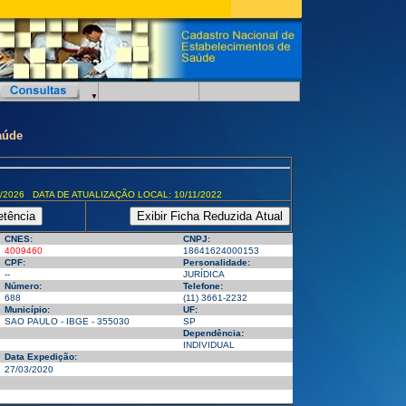
aúde
/2026 DATA DE ATUALIZAÇÃO LOCAL: 10/11/2022
CNES:
CNPJ:
4009460
18641624000153
CPF:
Personalidade:
--
JURÍDICA
Número:
Telefone:
688
(11) 3661-2232
Município:
UF:
SAO PAULO - IBGE - 355030
SP
Dependência:
INDIVIDUAL
Data Expedição:
27/03/2020