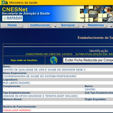
Estabelecimento de S
Identificação
CADASTRADO NO CNES EM: 1/4/2023
ULTIMA ATUALIZAÇÃO EM: 3/8
Veja onde se localiza:
Nome:
CENTRO DE QUALIDADE DE VIDA E SAUDE DO SERVIDOR SEDE II
Nome Empresarial:
COORDENADORIA DE SAUDE DO SISTEMA PENITENCIARIO
Logradouro:
RUA LIBERO BADARO
Complemento:
Bairro:
CENTRO
Tipo Estabelecimento:
Sub Tipo Estabelecime
UNIDADE DE APOIO DIAGNOSE E TERAPIA (SADT ISOLADO)
Número Alvará:
Órgão Expedidor:
Horário de Funcionamento:
VISUALIZAR HORÁRIO