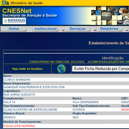
Estabelecimento de S
Identificação
CADASTRADO NO CNES EM: 16/1/2024
ULTIMA ATUALIZAÇÃO EM: 3/
Veja onde se localiza:
Nome:
CLINICA SAMADAR
Nome Empresarial:
SAMADAR FISIOTERAPIA E ESTETICA LTDA
Logradouro:
RUA JORGE AUGUSTO
Complemento:
Bairro:
CEP:
SALA 74
VILA CENTENARIO
0364
Tipo Estabelecimento:
Sub Tipo Estabelecimento:
Gestã
CLINICA/CENTRO DE ESPECIALIDADE
OUTROS
MUNI
Número Alvará:
Órgão Expedidor:
2856874
SES
Horário de Funcionamento:
VISUALIZAR HORÁRIO