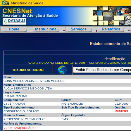
Estabelecimento de S
Identificação
CADASTRADO NO CNES EM: 19/11/2006
ULTIMA ATUALIZAÇÃO EM: 3/
Veja onde se localiza:
Nome:
CONS MEDICO ALCIA SERVICOS MEDICOS
Nome Empresarial:
ALCLA SERVICOS MEDICOS LTDA
Logradouro:
RUA MARANHAO
Complemento:
Bairro:
CEP:
CJ 71 7 ANDAR
HIGIENOPOLIS
01240000
Tipo Estabelecimento:
Sub Tipo Estabelecimento:
Gestão:
CONSULTORIO ISOLADO
MUNICIPAL
Número Alvará:
Órgão Expedidor:
PROCESSO N. 2005-0.253.23
SMS
Horário de Funcionamento:
VISUALIZAR HORÁRIO