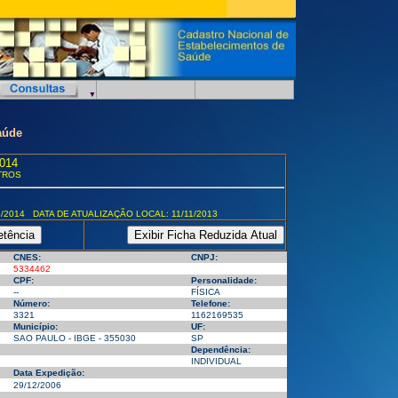
aúde
014
TROS
/2014 DATA DE ATUALIZAÇÃO LOCAL: 11/11/2013
CNES:
CNPJ:
5334462
CPF:
Personalidade:
--
FÍSICA
Número:
Telefone:
3321
1162169535
Município:
UF:
SAO PAULO - IBGE - 355030
SP
Dependência:
INDIVIDUAL
Data Expedição:
29/12/2006