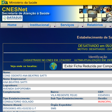
Estabelecimento de S
DESATIVADO em 05/2
MOTIVO: DESATIVADO - OU
Identificação
CADASTRADO NO CNES EM: 17/4/2007
ULTIMA ATUALIZAÇÃO EM: 29/5
Veja onde se localiza:
Nome:
CONS ODONTO ANA BEATRIS SATTI
Nome Empresarial:
ANA BEATRIS SATTI
Logradouro:
AVENIDA SAPOPEMBA
Complemento:
Bairro:
CEP:
VILA REGENTE FEIJO
03345001
Tipo Estabelecimento:
Sub Tipo Estabelecimento:
Gestão:
CONSULTORIO ISOLADO
MUNICIPAL
Número Alvará:
Órgão Expedidor:
355030801-851-010232-1-7
SMS